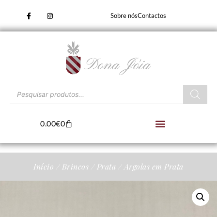
Sobre nós
Contactos
0.00
€
0
Início
/
Brincos
/
Prata
/ Argolas em Prata