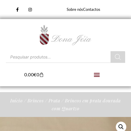
Sobre nós
Contactos
0.00
€
0
Início
/
Brincos
/
Prata
/ Brincos em prata dourada
com Quartzo