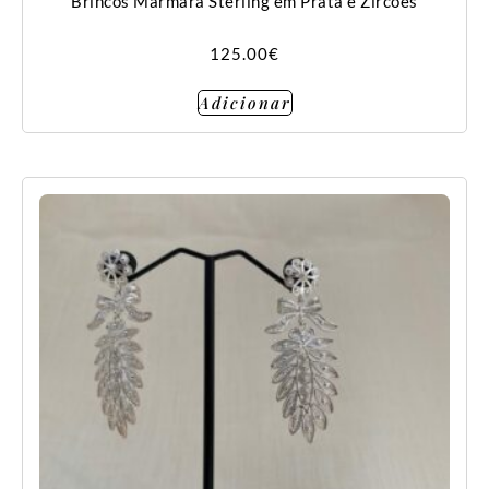
Brincos Marmara Sterling em Prata e Zircões
125.00
€
Adicionar