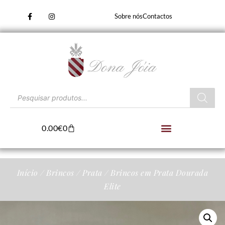
Sobre nós
Contactos
0.00
€
0
Início
/
Brincos
/
Prata
/ Brincos em Prata Dourada
Elite