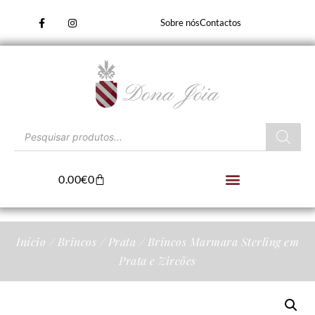
Sobre nós
Contactos
0.00
€
0
Início
/
Brincos
/
Prata
/ Brincos Marmara Sterling em
Prata e Zircões