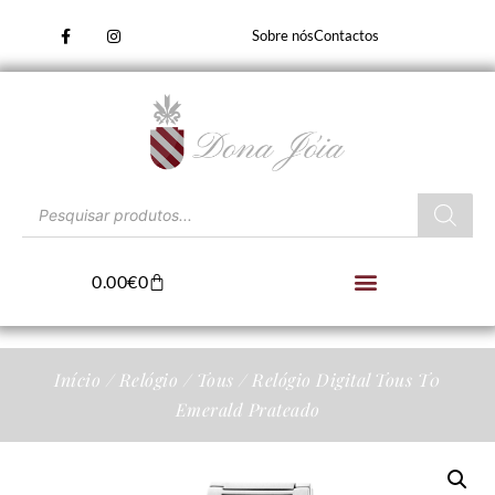
Sobre nós
Contactos
0.00
€
0
Início
/
Relógio
/
Tous
/ Relógio Digital Tous T0
Emerald Prateado