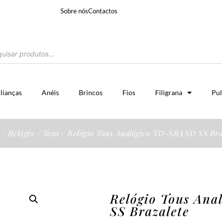
Sobre nós
Contactos
lianças
Anéis
Brincos
Fios
Filigrana
Pul
/
Relógio
/
Tous
/ Relógio Tous Analógico TO-SBAND SS Bra
Relógio Tous An
SS Brazalete