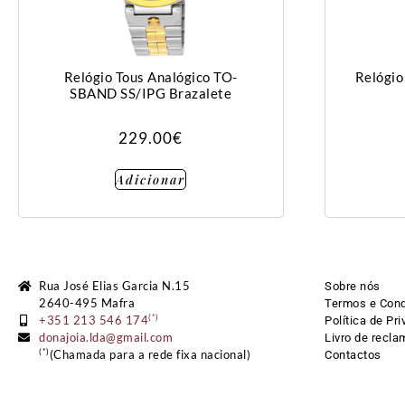
Relógio Tous Analógico TO-
Relógio
SBAND SS/IPG Brazalete
229.00
€
Adicionar
Rua José Elias Garcia N.15
Sobre nós
2640-495 Mafra
Termos e Con
(*)
+351 213 546 174
Política de Pr
donajoia.lda@gmail.com
Livro de recla
(*)
(Chamada para a rede fixa nacional)
Contactos