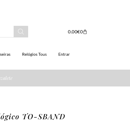
0.00
€
0
seiras
Relógios Tous
Entrar
zalete
alógico TO-SBAND